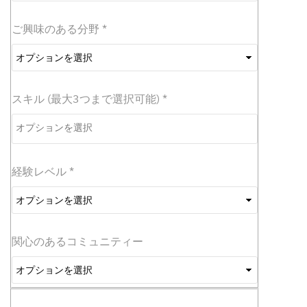
ョ
ン
ご興味のある分野
*
を
選
択
スキル (最大3つまで選択可能)
*
経験レベル
*
関心のあるコミュニティー